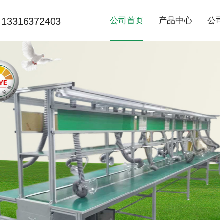
13316372403
公司首页
产品中心
公
>
>
精益线系列
非标自动化
流
常
网
>
>
产品老化系列
滚筒线系列
烘