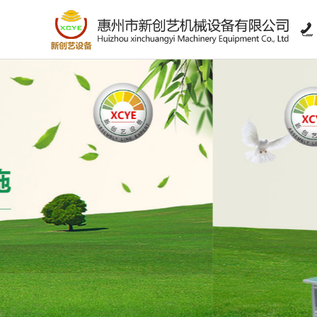

>
链条环形线系列
>
工作台系列