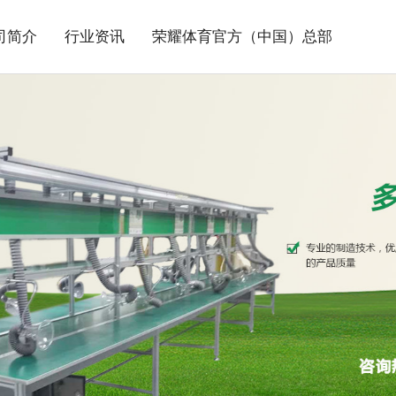
司简介
行业资讯
荣耀体育官方（中国）总部
>
荣耀体育官方（中国）总
>
>
>
>
>
水线系列
见问题
站地图
部
行业新闻
联系方式
>
>
烤线系列
插件线系列