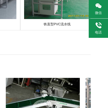

微信

铁直型PVC流水线
电话