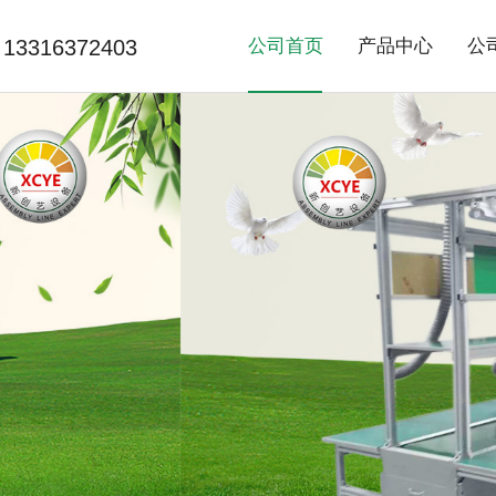
13316372403
公司首页
产品中心
公
>
>
精益线系列
非标自动化
流
常
网
>
>
产品老化系列
滚筒线系列
烘