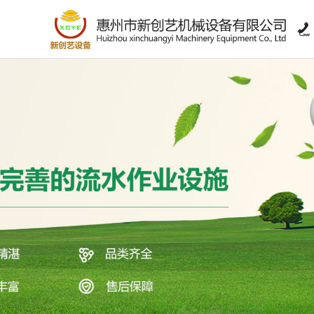

>
链条环形线系列
>
工作台系列