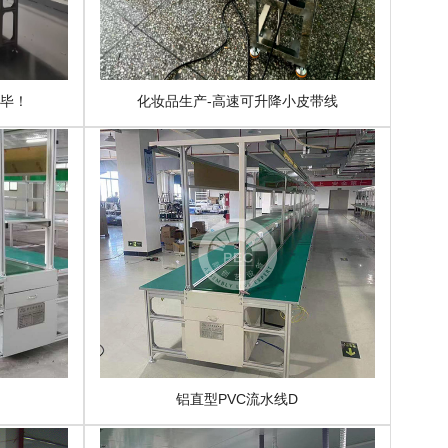
完毕！
化妆品生产-高速可升降小皮带线
铝直型PVC流水线D