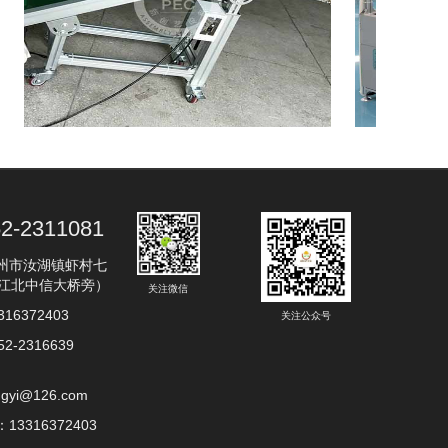
皮带小爬坡机
铝飞机型PVC流水线
2-2311081
州市汝湖镇虾村七
（江北中信大桥旁）
关注微信
16372403
关注公众号
2-2316639
ngyi@126.com
3316372403