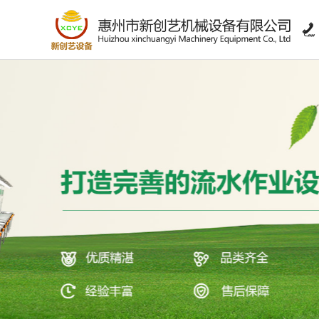

>
链条环形线系列
>
工作台系列