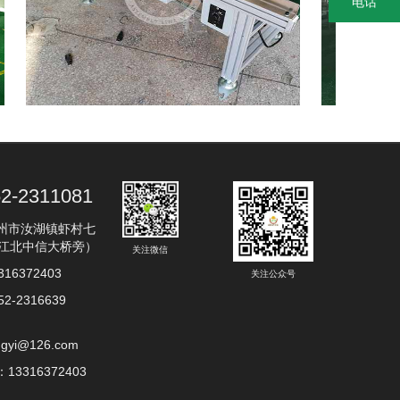
电话
小皮带输送线
铝飞机型PVC流
2-2311081
州市汝湖镇虾村七
（江北中信大桥旁）
关注微信
16372403
关注公众号
2-2316639
ngyi@126.com
3316372403