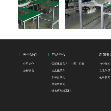
C流水线I
单边式PVC皮带线
关于我们
产品中心
新闻资
公司简介
荣耀体育官方（中国）总部
行业新闻
荣誉证书
流水线系列
常见问题
非标自动化
公司新闻
精益线系列
链条环形线系列