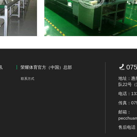
不锈钢双皮带PVC流水线E

075
讯
荣耀体育官方（中国）总部
地址：惠
联系方式
队22号
电话：133
传真：075
邮箱：
pecchua
售后电话：1