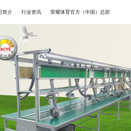
司简介
行业资讯
荣耀体育官方（中国）总部
>
荣耀体育官方（中国）总
>
>
>
>
>
水线系列
见问题
站地图
部
行业新闻
联系方式
>
>
烤线系列
插件线系列