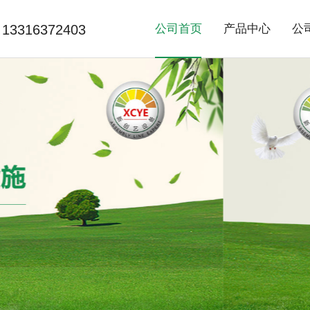
13316372403
公司首页
产品中心
公
>
>
精益线系列
非标自动化
流
常
网
>
>
产品老化系列
滚筒线系列
烘