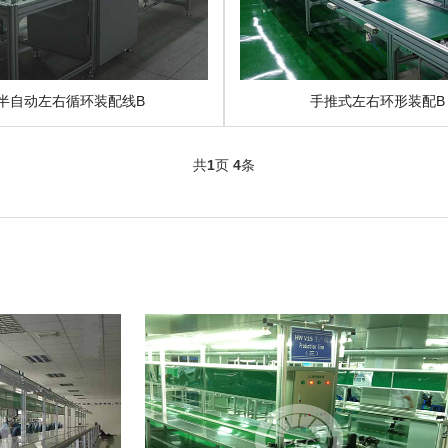
半自动左右循环装配线B
手推式左右环形装配B
共
1
页
4
条