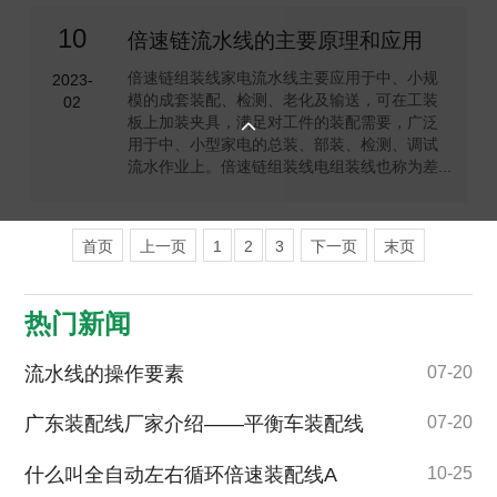
10
倍速链流水线的主要原理和应用
倍速链组装线家电流水线主要应用于中、小规
2023-
模的成套装配、检测、老化及输送，可在工装
02
板上加装夹具，满足对工件的装配需要，广泛

用于中、小型家电的总装、部装、检测、调试
流水作业上。倍速链组装线电组装线也称为差...
首页
上一页
1
2
3
下一页
末页
热门新闻
流水线的操作要素
07-20
广东装配线厂家介绍——平衡车装配线
07-20
什么叫全自动左右循环倍速装配线A
10-25