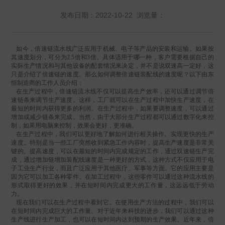
发布日期：2022-10-22 浏览量：
如今，倍速链流水线广泛应用于机械、电子等产品的安装和运输。如果按
其速度划分，可分为2.5倍和3倍。具体适用于哪一种，客户需要根据自己的
实际生产情况和与其他设备的配套情况来决定，并不是说双速高一定好，这
只是介绍了倍速链的速度。那么如何调整倍速链装配线的速度呢？以下由东
恒制造商的工作人员介绍：
在生产过程中，倍速链流水线不仅可以提高生产效率，还可以通过调节倍
速链条来调节生产速度。这样，工厂就可以在生产过程中加快生产速度，在
最短的时间内获得更多的利润。在生产过程中，如果要调整速度，可以通过
增加或减少链条来完成。当然，由于大部分生产过程都可以通过数字化来控
制，如果用电脑来控制，效果会更好，更准确。
在生产过程中，我们可以更好地了解如何进行相关操作。实现更快的生产
速度。特别是当一些工厂突然收到紧急工作内容时，提高生产速度是非常关
键的。提高速度，可以在最短的时间内完成规定的工作，通过双速链生产完
成，通过增加链增加装配线速度是一种更好的方式，这种方式不仅应用于电
子工业生产行业，而且广泛应用于其他医疗、军事等方面。它的应用主要是
因为它可以加工各种零件。在加工过程中，这些零件可以通过这种流水线的
形式取得更好的效果，并在短时间内完成更大的工作量，这远远低于劳动
力。
现在我们可以在生产过程中看到它。在使用生产方法的过程中，我们可以
在短时间内完成巨大的工作量。对于近年来科技的进步，我们可以通过这种
生产线进行生产加工，也可以在短时间内达到预期的生产效果。近年来，倍