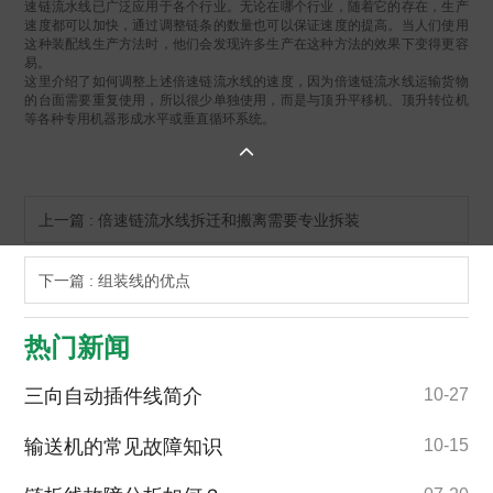
速链流水线已广泛应用于各个行业。无论在哪个行业，随着它的存在，生产
速度都可以加快，通过调整链条的数量也可以保证速度的提高。当人们使用
这种装配线生产方法时，他们会发现许多生产在这种方法的效果下变得更容
易。
这里介绍了如何调整上述倍速链流水线的速度，因为倍速链流水线运输货物
的台面需要重复使用，所以很少单独使用，而是与顶升平移机、顶升转位机
等各种专用机器形成水平或垂直循环系统。

上一篇 : 倍速链流水线拆迁和搬离需要专业拆装
下一篇 : 组装线的优点
热门新闻
三向自动插件线简介
10-27
输送机的常见故障知识
10-15