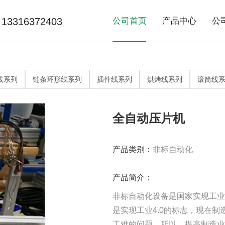
13316372403
公司首页
产品中心
公
>
>
精益线系列
非标自动化
流
常
网
线系列
链条环形线系列
插件线系列
烘烤线系列
滚筒线
>
>
产品老化系列
滚筒线系列
烘
全自动压片机
产品类别：
非标自动化
产品简介：
非标自动化设备是国家实现工业
是实现工业4.0的标志，现在
工难的问题，所以，提高制造业