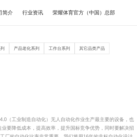
司简介
行业资讯
荣耀体育官方（中国）总部
>
荣耀体育官方（中国）总
>
>
>
>
>
水线系列
见问题
站地图
部
行业新闻
联系方式
系列
产品老化系列
工作台系列
其它品类产品
>
>
烤线系列
插件线系列
4.0（工业制造自动化）无人自动化作业生产最主要的设备，也
制造业要降低成本，提高效率，提升国标竞争优势，同时要解决招
工厂的自动化比率非常重要，我们将用16年的非标自动化设计